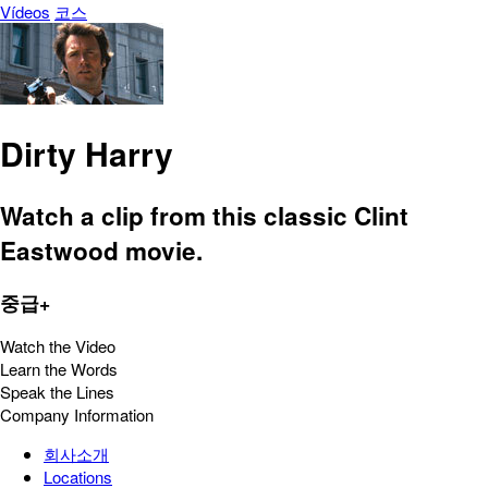
Vídeos
코스
Dirty Harry
Watch a clip from this classic Clint
Eastwood movie.
중급+
Watch the Video
Learn the Words
Speak the Lines
Company Information
회사소개
Locations