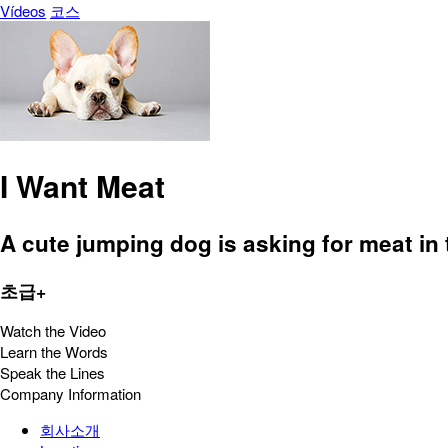
Vídeos
코스
I Want Meat
A cute jumping dog is asking for meat in
초급+
Watch the Video
Learn the Words
Speak the Lines
Company Information
회사소개