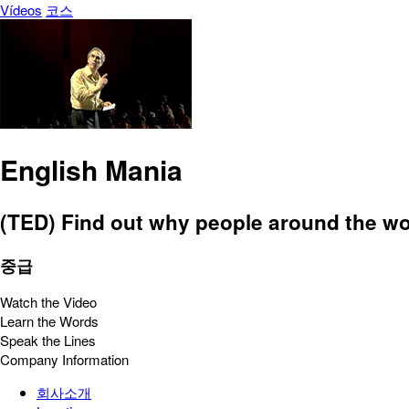
Vídeos
코스
English Mania
(TED) Find out why people around the worl
중급
Watch the Video
Learn the Words
Speak the Lines
Company Information
회사소개