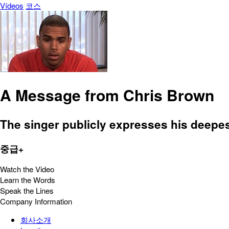
Vídeos
코스
A Message from Chris Brown
The singer publicly expresses his deepest
중급+
Watch the Video
Learn the Words
Speak the Lines
Company Information
회사소개