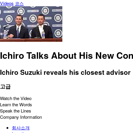
Vídeos
코스
Ichiro Talks About His New Con
Ichiro Suzuki reveals his closest advisor
고급
Watch the Video
Learn the Words
Speak the Lines
Company Information
회사소개