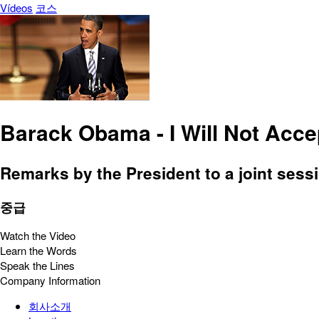
Vídeos
코스
Barack Obama - I Will Not Acce
Remarks by the President to a joint sess
중급
Watch the Video
Learn the Words
Speak the Lines
Company Information
회사소개