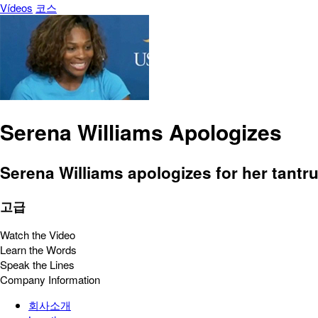
Vídeos
코스
Serena Williams Apologizes
Serena Williams apologizes for her tant
고급
Watch the Video
Learn the Words
Speak the Lines
Company Information
회사소개