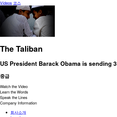
Vídeos
코스
The Taliban
US President Barack Obama is sending 30
중급
Watch the Video
Learn the Words
Speak the Lines
Company Information
회사소개