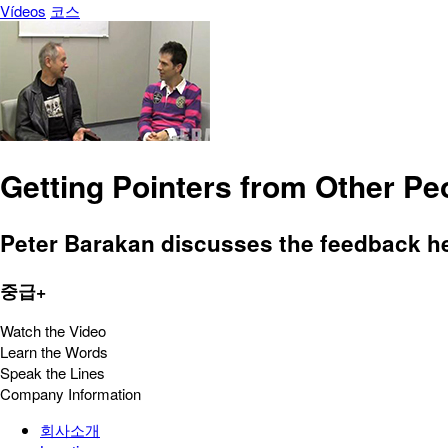
Vídeos
코스
Getting Pointers from Other Pe
Peter Barakan discusses the feedback h
중급+
Watch the Video
Learn the Words
Speak the Lines
Company Information
회사소개