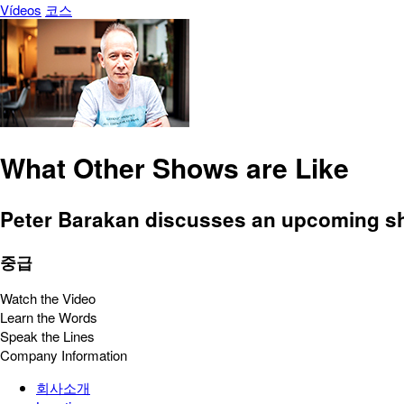
Vídeos
코스
What Other Shows are Like
Peter Barakan discusses an upcoming sho
중급
Watch the Video
Learn the Words
Speak the Lines
Company Information
회사소개