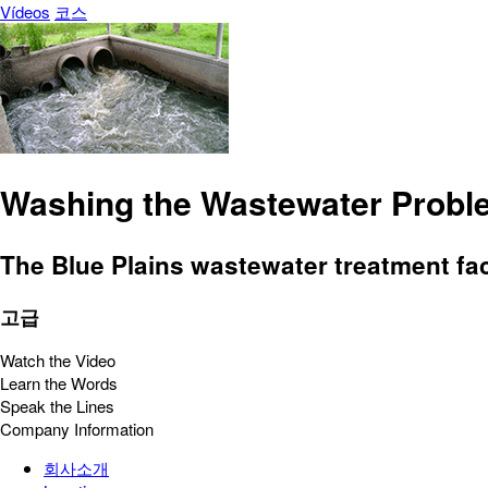
Vídeos
코스
Washing the Wastewater Probl
The Blue Plains wastewater treatment fac
고급
Watch the Video
Learn the Words
Speak the Lines
Company Information
회사소개