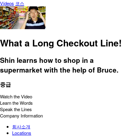
Vídeos
코스
What a Long Checkout Line!
Shin learns how to shop in a
supermarket with the help of Bruce.
중급
Watch the Video
Learn the Words
Speak the Lines
Company Information
회사소개
Locations