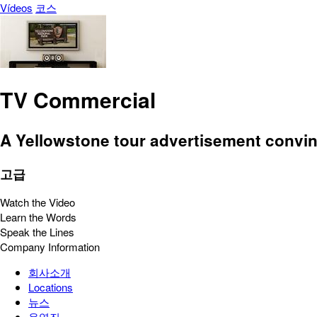
Vídeos
코스
TV Commercial
A Yellowstone tour advertisement convin
고급
Watch the Video
Learn the Words
Speak the Lines
Company Information
회사소개
Locations
뉴스
운영진