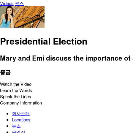
Vídeos
코스
Presidential Election
Mary and Emi discuss the importance of 
중급
Watch the Video
Learn the Words
Speak the Lines
Company Information
회사소개
Locations
뉴스
운영진