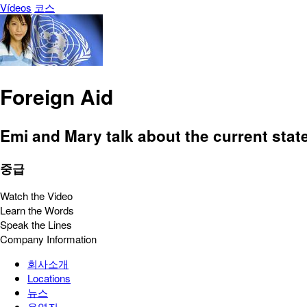
Vídeos
코스
Foreign Aid
Emi and Mary talk about the current state
중급
Watch the Video
Learn the Words
Speak the Lines
Company Information
회사소개
Locations
뉴스
운영진