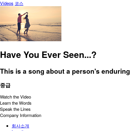
Vídeos
코스
Have You Ever Seen...?
This is a song about a person's enduring l
중급
Watch the Video
Learn the Words
Speak the Lines
Company Information
회사소개