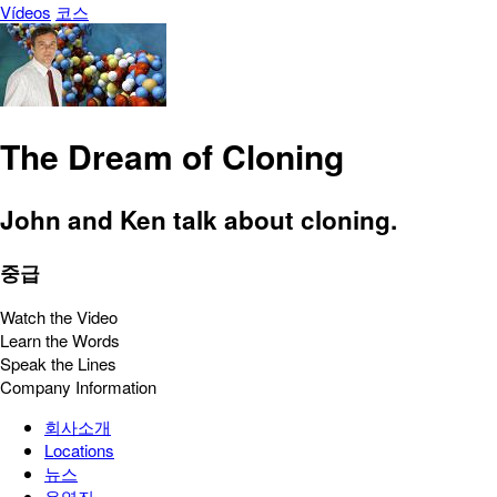
Vídeos
코스
The Dream of Cloning
John and Ken talk about cloning.
중급
Watch the Video
Learn the Words
Speak the Lines
Company Information
회사소개
Locations
뉴스
운영진