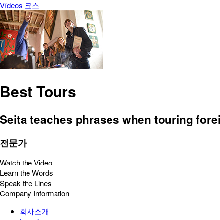
Vídeos
코스
Best Tours
Seita teaches phrases when touring forei
전문가
Watch the Video
Learn the Words
Speak the Lines
Company Information
회사소개