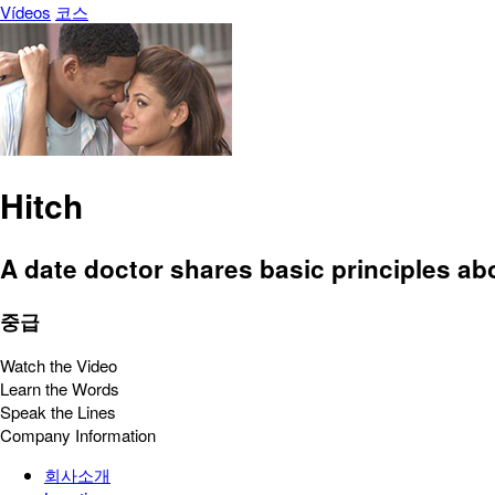
Vídeos
코스
Hitch
A date doctor shares basic principles 
중급
Watch the Video
Learn the Words
Speak the Lines
Company Information
회사소개