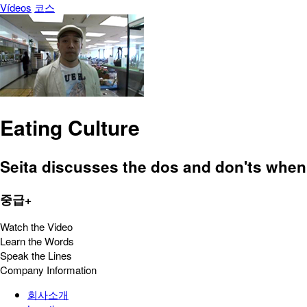
Vídeos
코스
Eating Culture
Seita discusses the dos and don'ts when e
중급+
Watch the Video
Learn the Words
Speak the Lines
Company Information
회사소개