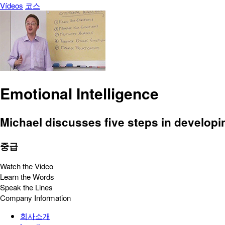
Vídeos
코스
Emotional Intelligence
Michael discusses five steps in developin
중급
Watch the Video
Learn the Words
Speak the Lines
Company Information
회사소개