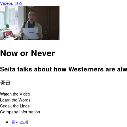
Vídeos
코스
Now or Never
Seita talks about how Westerners are alwa
중급
Watch the Video
Learn the Words
Speak the Lines
Company Information
회사소개