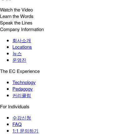
Watch the Video
Learn the Words
Speak the Lines
Company Information
회사소개
Locations
뉴스
운영진
The EC Experience
Technology
Pedagogy
커리큘럼
For Individuals
수강신청
FAQ
1:1 문의하기