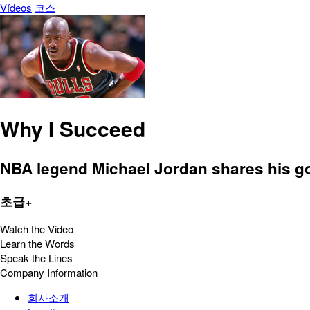
Vídeos
코스
Why I Succeed
NBA legend Michael Jordan shares his g
초급+
Watch the Video
Learn the Words
Speak the Lines
Company Information
회사소개