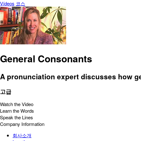
Vídeos
코스
General Consonants
A pronunciation expert discusses how g
고급
Watch the Video
Learn the Words
Speak the Lines
Company Information
회사소개