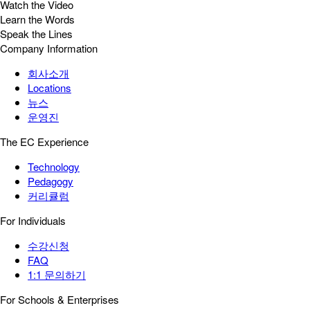
Watch the Video
Learn the Words
Speak the Lines
Company Information
회사소개
Locations
뉴스
운영진
The EC Experience
Technology
Pedagogy
커리큘럼
For Individuals
수강신청
FAQ
1:1 문의하기
For Schools & Enterprises