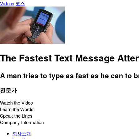
Vídeos
코스
The Fastest Text Message Atte
A man tries to type as fast as he can to b
전문가
Watch the Video
Learn the Words
Speak the Lines
Company Information
회사소개