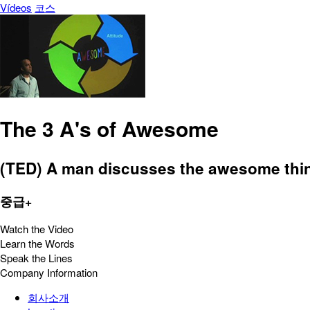
Vídeos
코스
The 3 A's of Awesome
(TED) A man discusses the awesome thing
중급+
Watch the Video
Learn the Words
Speak the Lines
Company Information
회사소개