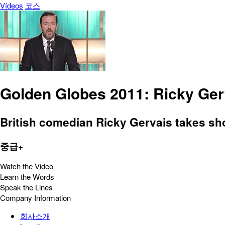
Vídeos
코스
Golden Globes 2011: Ricky Ge
British comedian Ricky Gervais takes sho
중급+
Watch the Video
Learn the Words
Speak the Lines
Company Information
회사소개