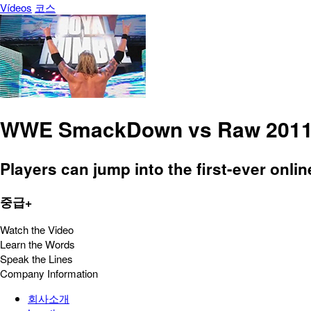
Vídeos
코스
WWE SmackDown vs Raw 201
Players can jump into the first-ever onlin
중급+
Watch the Video
Learn the Words
Speak the Lines
Company Information
회사소개