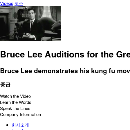
Vídeos
코스
Bruce Lee Auditions for the Gr
Bruce Lee demonstrates his kung fu moves
중급
Watch the Video
Learn the Words
Speak the Lines
Company Information
회사소개