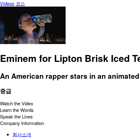
Vídeos
코스
Eminem for Lipton Brisk Iced T
An American rapper stars in an animate
중급
Watch the Video
Learn the Words
Speak the Lines
Company Information
회사소개