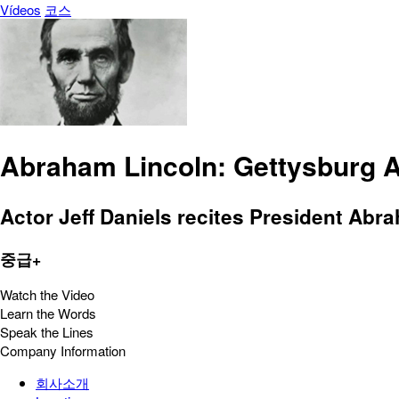
Vídeos
코스
Abraham Lincoln: Gettysburg 
Actor Jeff Daniels recites President Abr
중급+
Watch the Video
Learn the Words
Speak the Lines
Company Information
회사소개