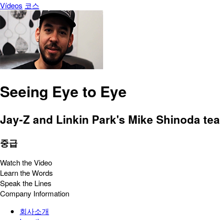
Vídeos
코스
Seeing Eye to Eye
Jay-Z and Linkin Park's Mike Shinoda te
중급
Watch the Video
Learn the Words
Speak the Lines
Company Information
회사소개